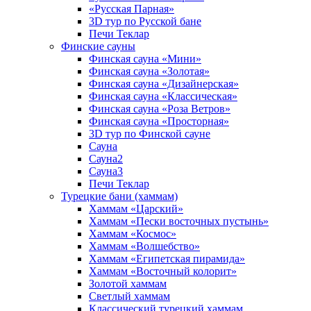
«Русская Парная»
3D тур по Русской бане
Печи Теклар
Финские сауны
Финская сауна «Мини»
Финская сауна «Золотая»
Финская сауна «Дизайнерская»
Финская сауна «Классическая»
Финская сауна «Роза Ветров»
Финская сауна «Просторная»
3D тур по Финской сауне
Сауна
Сауна2
Сауна3
Печи Теклар
Турецкие бани (хаммам)
Хаммам «Царский»
Хаммам «Пески восточных пустынь»
Хаммам «Космос»
Хаммам «Волшебство»
Хаммам «Египетская пирамида»
Хаммам «Восточный колорит»
Золотой хаммам
Светлый хаммам
Классический турецкий хаммам