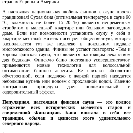
странах Европы и Америки.
А настоящая национальная любовь финнов к сауне просто
грандиозная! Сухая баня (оптимальная температура в сауне 90
°С, влажность не более 15–20 %) является непременным
атрибутом в маленькой квартире или большом загородном
доме. Если нет возможности установить сауну у себя в
квартире местный житель посещает общественную, которая
располагается тут же недалеко в цокольном подвале
многоэтажного здания. Финны не устают повторять: «Тем и
хороша финская сауна, что является настоящим лекарством
для бедняка». Финскую баню постоянно усовершенствуют,
применяются новые технологии для колоссальной
оптимизации банного агрегата. Ее считают абсолютно
обустроенной, если недалеко с жаркой парной находится
небольшая купель или водоем с прохладной водой. Именно
контрастная процедура дает положительный и
оздоровительный эффект.
Популярная, настоящая финская сауна — это полное
отражение всех исторических моментов старой и
современной Финляндии. Баня впитала в себя все
традиции, обычаи и ценности этого удивительного
северного народа.