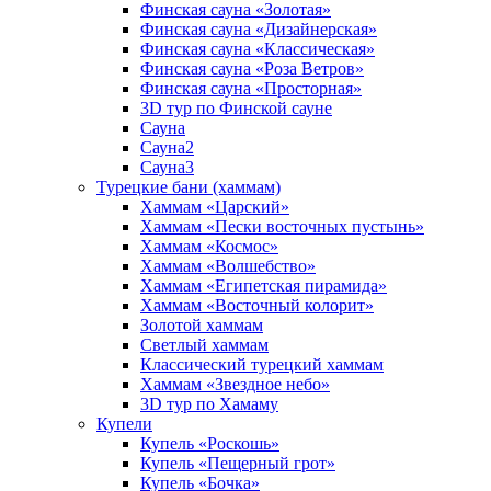
Финская сауна «Золотая»
Финская сауна «Дизайнерская»
Финская сауна «Классическая»
Финская сауна «Роза Ветров»
Финская сауна «Просторная»
3D тур по Финской сауне
Сауна
Сауна2
Сауна3
Турецкие бани (хаммам)
Хаммам «Царский»
Хаммам «Пески восточных пустынь»
Хаммам «Космос»
Хаммам «Волшебство»
Хаммам «Египетская пирамида»
Хаммам «Восточный колорит»
Золотой хаммам
Светлый хаммам
Классический турецкий хаммам
Хаммам «Звездное небо»
3D тур по Хамаму
Купели
Купель «Роскошь»
Купель «Пещерный грот»
Купель «Бочка»