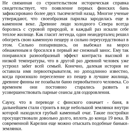
Не связанная со строительством историческая справка
свидетельствует, что появление первых финских бань
зафиксировано более двух тысячелетий назад. Многие ученые
утверждают, что своеобразная парилка зародилась еще в
каменном веке. Древние люди холодного Севера всегда
боролись с суровой природой, и каждый раз искали себе
теплое жилище. Как гласит легенда, один неандерталец решил
обогреть свою каменную пещеру и сильно переусердствовал в
этом. Сильно попарившись, он выбежал на мороз
обнаженным и бросился в первый же снежный занос. Ему так
понравился разнообразный эффект контраста высокой и
низкой температуры, что в другой раз древний человек уже
устроил забег всей семьей. Конечно, далекая история не
оставила имя первооткрывателя, но доподлинно известно,
когда произошло переселение из пещер в лучшие жилища,
древние финны не позабыли баню первобытного человека. Со
временем они постоянно старались развить и
усовершенствовать парные сеансы для оздоровления.
Сауну, что в переводе с финского означает - баня, в
дальнейшем стали строить в виде небольшой землянки внутри
которой находился грубый каменный очаг. Такие постройки
просуществовали довольно долго, вплоть до конца 19 века. В
современной Карелии еще можно отыскать подобные баньки-
землянки.