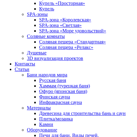
Купель «Просторная»
Купель
SPA-зоны
SPA-зона «Королевская»
SPA-зона «Светлая»
SPA-зона «Море удовольствий»
Соляные комнаты
Соляная пещера «Стандартная»
Соляная пещера «Релакс»
Душевые
3D визуализация проектов
Контакты
Статьи
Бани народов мира
Русская баня
Хаммам (турецкая баня)
Офуро (японская баня)
Финская сауна
Инфракрасная сауна
Материалы
Древесина для строительства бань и саун
Плитка/мозаика
Камни
Оборудование
Печи для бани. Виды печей.