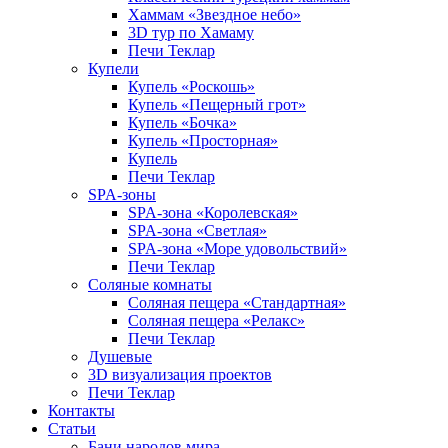
Хаммам «Звездное небо»
3D тур по Хамаму
Печи Теклар
Купели
Купель «Роскошь»
Купель «Пещерный грот»
Купель «Бочка»
Купель «Просторная»
Купель
Печи Теклар
SPA-зоны
SPA-зона «Королевская»
SPA-зона «Светлая»
SPA-зона «Море удовольствий»
Печи Теклар
Соляные комнаты
Соляная пещера «Стандартная»
Соляная пещера «Релакс»
Печи Теклар
Душевые
3D визуализация проектов
Печи Теклар
Контакты
Статьи
Бани народов мира