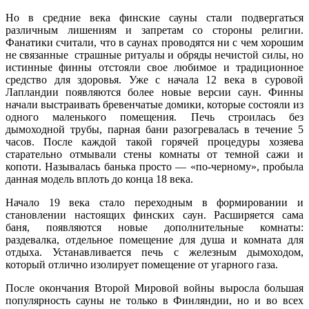
Но в средние века финские сауны стали подвергаться
различным лишениям и запретам со стороны религии.
Фанатики считали, что в саунах проводятся ни с чем хорошим
не связанные страшные ритуалы и обряды нечистой силы, но
истинные финны отстояли свое любимое и традиционное
средство для здоровья. Уже с начала 12 века в суровой
Лапландии появляются более новые версии саун. Финны
начали выстраивать бревенчатые домики, которые состояли из
одного маленького помещения. Печь строилась без
дымоходной трубы, парная бани разогревалась в течение 5
часов. После каждой такой горячей процедуры хозяева
старательно отмывали стены комнаты от темной сажи и
копоти. Называлась банька просто — «по-черному», пробыла
данная модель вплоть до конца 18 века.
Начало 19 века стало переходным в формировании и
становлении настоящих финских саун. Расширяется сама
баня, появляются новые дополнительные комнаты:
раздевалка, отдельное помещение для душа и комната для
отдыха. Устанавливается печь с железным дымоходом,
который отлично изолирует помещение от угарного газа.
После окончания Второй Мировой войны выросла большая
популярность сауны не только в Финляндии, но и во всех