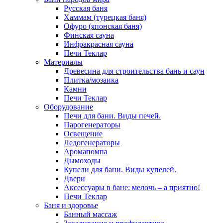
Русская баня
Хаммам (турецкая баня)
Офуро (японская баня)
Финская сауна
Инфракрасная сауна
Печи Теклар
Материалы
Древесина для строительства бань и саун
Плитка/мозаика
Камни
Печи Теклар
Оборудование
Печи для бани. Виды печей.
Парогенераторы
Освещение
Ледогенераторы
Аромапомпа
Дымоходы
Купели для бани. Виды купелей.
Двери
Аксессуары в бане: мелочь – а приятно!
Печи Теклар
Баня и здоровье
Банный массаж