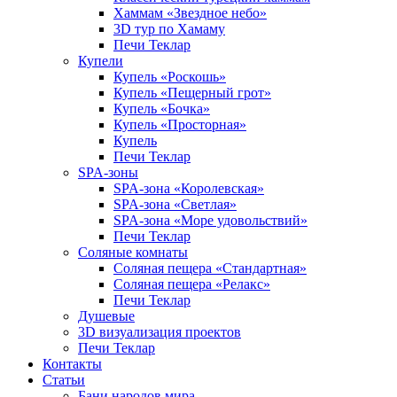
Хаммам «Звездное небо»
3D тур по Хамаму
Печи Теклар
Купели
Купель «Роскошь»
Купель «Пещерный грот»
Купель «Бочка»
Купель «Просторная»
Купель
Печи Теклар
SPA-зоны
SPA-зона «Королевская»
SPA-зона «Светлая»
SPA-зона «Море удовольствий»
Печи Теклар
Соляные комнаты
Соляная пещера «Стандартная»
Соляная пещера «Релакс»
Печи Теклар
Душевые
3D визуализация проектов
Печи Теклар
Контакты
Статьи
Бани народов мира