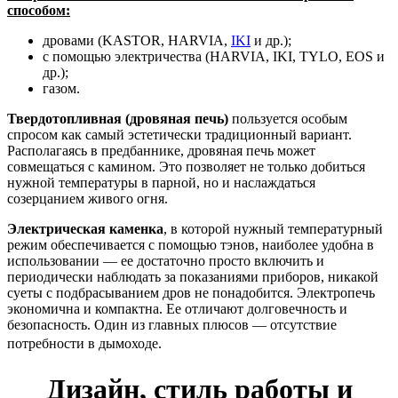
способом:
дровами (KASTOR, HARVIA,
IKI
и др.);
с помощью электричества (HARVIA, IKI, TYLO, EOS и
др.);
газом.
Твердотопливная (дровяная печь)
пользуется особым
спросом как самый эстетически традиционный вариант.
Располагаясь в предбаннике, дровяная печь может
совмещаться с камином. Это позволяет не только добиться
нужной температуры в парной, но и наслаждаться
созерцанием живого огня.
Электрическая каменка
, в которой нужный температурный
режим обеспечивается с помощью тэнов, наиболее удобна в
использовании — ее достаточно просто включить и
периодически наблюдать за показаниями приборов, никакой
суеты с подбрасыванием дров не понадобится. Электропечь
экономична и компактна. Ее отличают долговечность и
безопасность. Один из главных плюсов — отсутствие
потребности в дымоходе.
Дизайн, стиль работы и