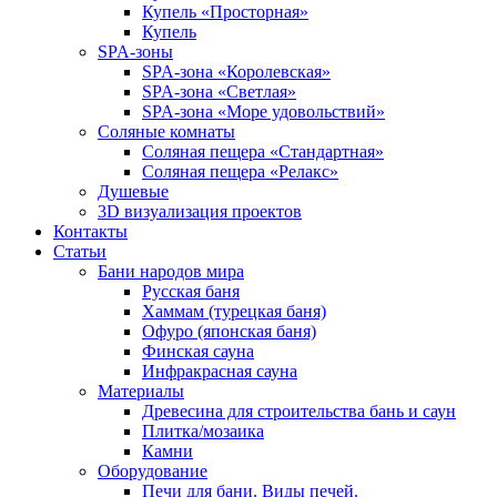
Купель «Просторная»
Купель
SPA-зоны
SPA-зона «Королевская»
SPA-зона «Светлая»
SPA-зона «Море удовольствий»
Соляные комнаты
Соляная пещера «Стандартная»
Соляная пещера «Релакс»
Душевые
3D визуализация проектов
Контакты
Статьи
Бани народов мира
Русская баня
Хаммам (турецкая баня)
Офуро (японская баня)
Финская сауна
Инфракрасная сауна
Материалы
Древесина для строительства бань и саун
Плитка/мозаика
Камни
Оборудование
Печи для бани. Виды печей.