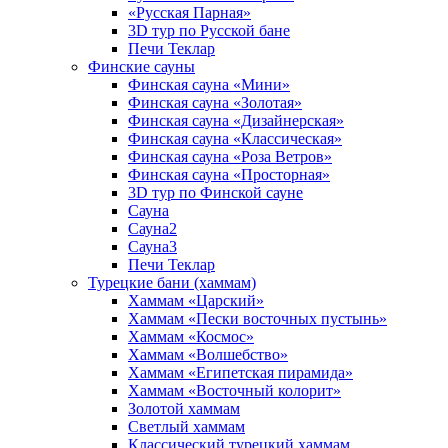
«Русская Парная»
3D тур по Русской бане
Печи Теклар
Финские сауны
Финская сауна «Мини»
Финская сауна «Золотая»
Финская сауна «Дизайнерская»
Финская сауна «Классическая»
Финская сауна «Роза Ветров»
Финская сауна «Просторная»
3D тур по Финской сауне
Сауна
Сауна2
Сауна3
Печи Теклар
Турецкие бани (хаммам)
Хаммам «Царский»
Хаммам «Пески восточных пустынь»
Хаммам «Космос»
Хаммам «Волшебство»
Хаммам «Египетская пирамида»
Хаммам «Восточный колорит»
Золотой хаммам
Светлый хаммам
Классический турецкий хаммам