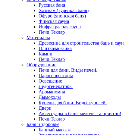
Русская баня
Хаммам (турецкая баня)
Офуро (японская баня)
Финская сауна
Инфракрасная сауна
Печи Теклар
Материалы
Древесина для строительства бань и саун
Плитка/мозаика
Камни
Печи Теклар
Оборудование
Печи для бани. Виды печей.
Парогенераторы
Освещение
Ледогенераторы
Аромапомпа
Дымоходы
Купели для бани. Виды купелей.
Двери
Аксессуары в бане: мелочь – а приятно!
Печи Теклар
Баня и здоровье
Банный массаж