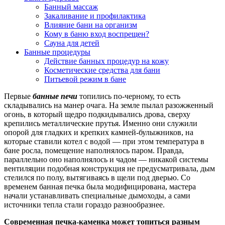
Банный массаж
Закаливание и профилактика
Влияние бани на организм
Кому в баню вход воспрещен?
Сауна для детей
Банные процедуры
Действие банных процедур на кожу
Косметические средства для бани
Питьевой режим в бане
Первые
банные печи
топились по-черному, то есть
складывались на манер очага. На земле пылал разожженный
огонь, в который щедро подкидывались дрова, сверху
крепились металлические прутья. Именно они служили
опорой для гладких и крепких камней-булыжников, на
которые ставили котел с водой — при этом температура в
бане росла, помещение наполнялось паром. Правда,
параллельно оно наполнялось и чадом — никакой системы
вентиляции подобная конструкция не предусматривала, дым
стелился по полу, вытягиваясь в щели под дверью. Со
временем банная печка была модифицирована, мастера
начали устанавливать специальные дымоходы, а сами
источники тепла стали гораздо разнообразнее.
Современная печка-каменка может топиться разным