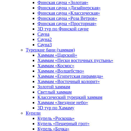
Финская сауна «Золотая»
Финская сауна «Дизайнерская»
Финская сауна «Классическая»
Финская сауна «Роза Ветров»
Финская сауна «Просторная»
3D тур по Финской сауне
Сауна
Сауна2
Сауна3
Турецкие бани (хаммам)
Хаммам «Царский»
Хаммам «Пески восточных пустынь»
Хаммам «Космос»
Хаммам «Волшебство»
Хаммам «Египетская пирамида»
Хаммам «Восточный колорит»
Золотой хаммам
Светлый хаммам
Классический турецкий хаммам
Хаммам «Звездное небо»
3D тур по Хамаму
Купели
Купель «Роскошь»
Купель «Пещерный грот»
Купель «Бочка»